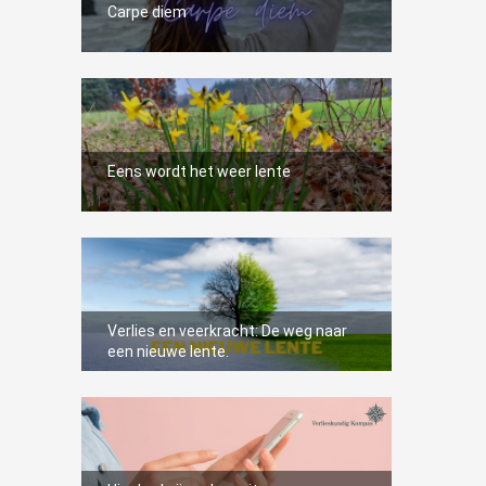
Carpe diem
Eens wordt het weer lente
2
Verlies en veerkracht: De weg naar
een nieuwe lente.