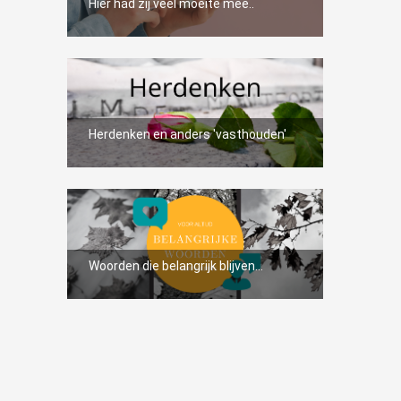
Hier had zij veel moeite mee..
Herdenken en anders 'vasthouden'
Woorden die belangrijk blijven...